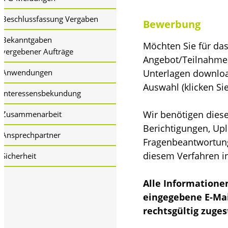
Beschlussfassung Vergaben
Bewerbung
Bekanntgaben
Möchten Sie für da
vergebener Aufträge
Angebot/Teilnahmea
Unterlagen download
Anwendungen
Auswahl (klicken Si
Interessensbekundung
Wir benötigen diese
Zusammenarbeit
Berichtigungen, Up
Ansprechpartner
Fragenbeantwortunge
diesem Verfahren i
Sicherheit
Alle Informatione
eingegebene E-Mai
rechtsgültig zugest